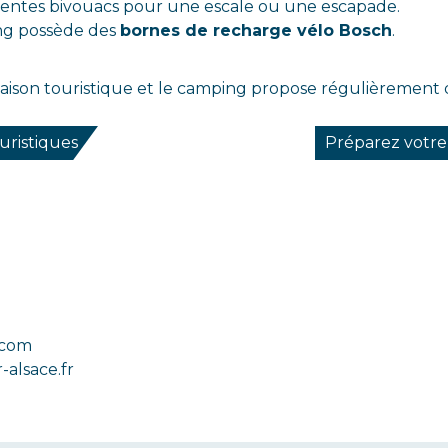
tentes bivouacs pour une escale ou une escapade.
ing possède des
bornes de recharge vélo Bosch
.
saison touristique et le camping propose régulièrement 
uristiques
Préparez votre 
.com
alsace.fr