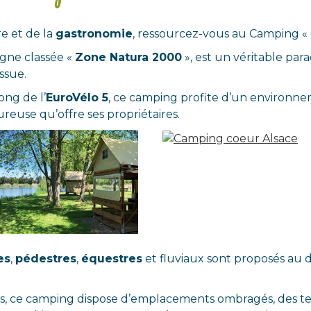
re et de la
gastronomie
, ressourcez-vous au Camping « 
gne classée «
Zone Natura 2000
», est un véritable para
ssue.
long de l’
EuroVélo 5
, ce camping profite d’un environne
euse qu’offre ses propriétaires.
es
,
pédestres
,
équestres
et fluviaux sont proposés au
s, ce camping dispose d’emplacements ombragés, des t