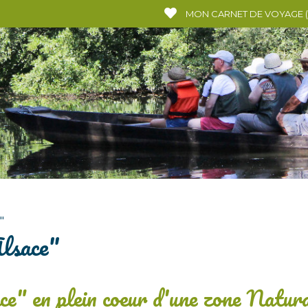
MON CARNET DE VOYAGE
(
"
lsace"
e" en plein coeur d'une zone Natur