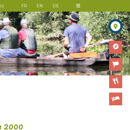
FR
EN
DE
0
)
a 2000