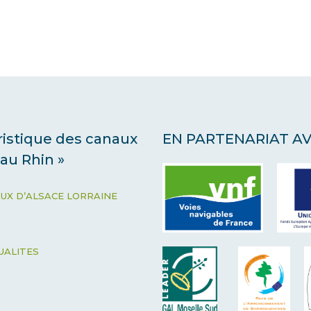
uristique des canaux
EN PARTENARIAT A
 au Rhin »
AUX D’ALSACE LORRAINE
UALITES