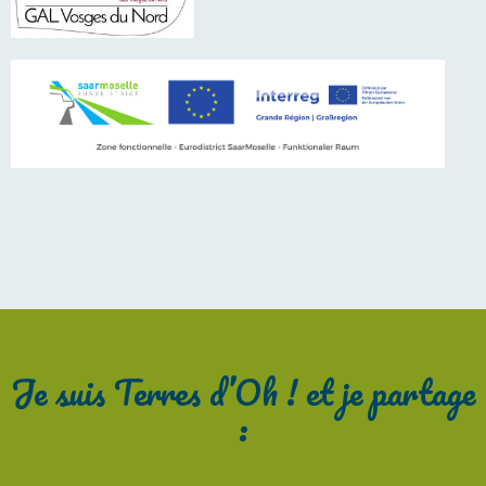
Je suis Terres d’Oh ! et je partage
: