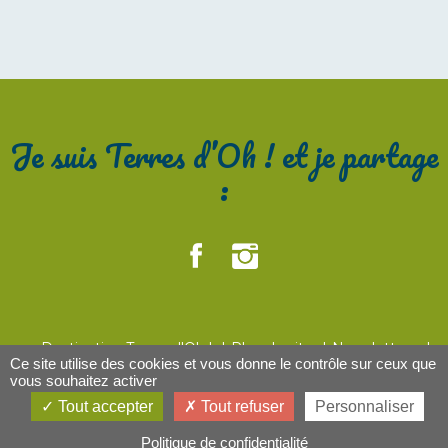
Je suis Terres d’Oh ! et je partage
:
Destination Terres d'Oh !
Plan du site
Newsletters
Ce site utilise des cookies et vous donne le contrôle sur ceux que
Contact
Mentions légales
Devenir partenaire
vous souhaitez activer
Nos brochures touristiques
Tout accepter
Tout refuser
Personnaliser
Politique de confidentialité