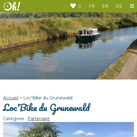
Panneau de gestion des cookies
FR
EN
DE
0
Accueil
>
Loc'Bike du Grunewald
Loc'Bike du Grunewald
Catégorie :
Partenaire