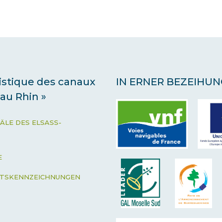
ristique des canaux
IN ERNER BEZEIHUN
 au Rhin »
ÄLE DES ELSASS-
E
ÄTSKENNZEICHNUNGEN