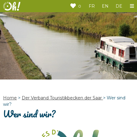
Cookie-Einstellungen
FR
EN
DE
0
Home
>
Der Verband Touristikbecken der Saar
>
Wer sind
wir?
Wer sind wir?