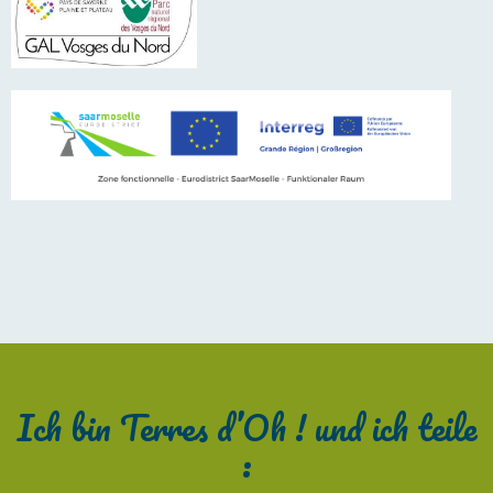
Ich bin Terres d’Oh ! und ich teile
: