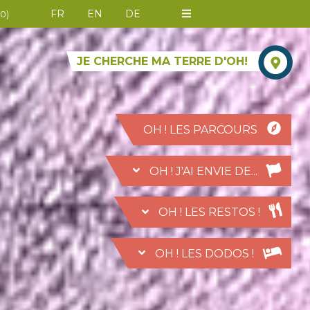
FR
EN
DE
0
)
JE CHERCHE MA TERRE D'OH!
OH ! LES PARCOURS
OH ! J'AI ENVIE DE...
OH ! LES RESTOS !
OH ! LES DODOS !