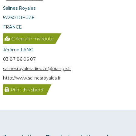
Salines Royales
57260 DIEUZE
FRANCE
Calculate my route
Jérôme LANG
03 87 86 06 07
salinesroyales-dieuze@orange.fr
http://www.salinesroyales.fr
Print this sheet